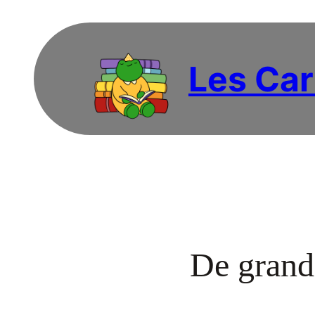
Les Car
De grande