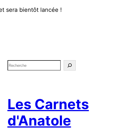
t sera bientôt lancée !
R
e
c
h
e
Les Carnets
r
d'Anatole
c
h