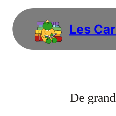
Les Car
De grande