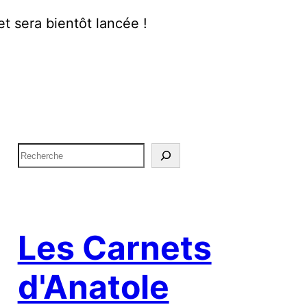
t sera bientôt lancée !
R
e
c
h
e
Les Carnets
r
d'Anatole
c
h