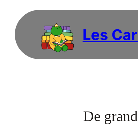
Les Car
De grande