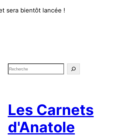
t sera bientôt lancée !
R
e
c
h
e
Les Carnets
r
d'Anatole
c
h