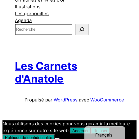
Illustrations
Les grenouilles
Agenda
R
e
c
h
e
r
Les Carnets
c
h
d'Anatole
e
Propulsé par
WordPress
avec
WooCommerce
Nous utilisons des cookies pour vous garantir la meilleure
English (UK)
expérience sur notre site web.
Accepter
Refuser
Français
Politique de confidentialité