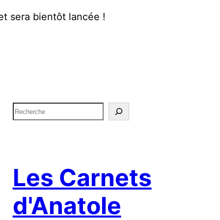
t sera bientôt lancée !
R
e
c
h
e
Les Carnets
r
d'Anatole
c
h