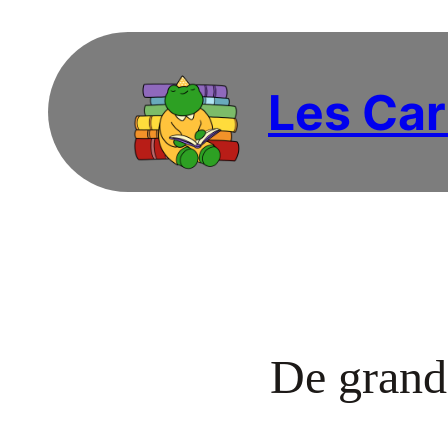
Les Car
De grande