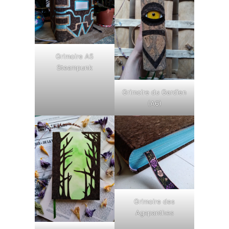
Grimoire A5
Steampunk
Grimoire du Gardien
(A6)
Grimoire des
Agapanthes