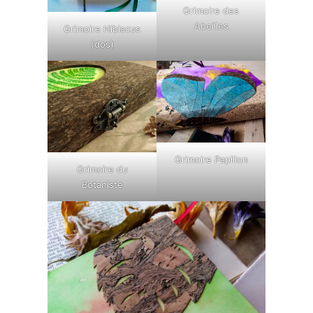
Grimoire des
Abeilles
Grimoire Hibiscus
(dos)
Grimoire Papillon
Grimoire du
Botaniste