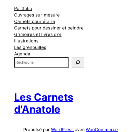
Portfolio
Ouvrages sur-mesure
Carnets pour écrire
Carnets pour dessiner et peindre
Grimoires et livres d’or
Illustrations
Les grenouilles
Agenda
R
e
c
h
e
r
Les Carnets
c
h
d'Anatole
e
Propulsé par
WordPress
avec
WooCommerce