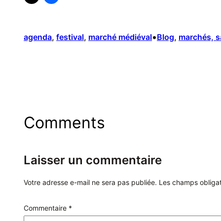
•
agenda
, 
festival
, 
marché médiéval
Blog
, 
marchés, sa
Comments
Laisser un commentaire
Votre adresse e-mail ne sera pas publiée.
Les champs obligat
Commentaire
*