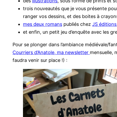
des
illustrations
, sous forme de prints et s
trois nouveautés que je vous présente pour
ranger vos dessins, et des boites à crayons
mes deux romans
publiés chez
JS éditions
et enfin, un petit jeu d’enquête avec les gr
Pour se plonger dans l’ambiance médiévale/fanta
Courriers d’Anatole, ma newsletter
mensuelle, m
faudra venir sur place !) :