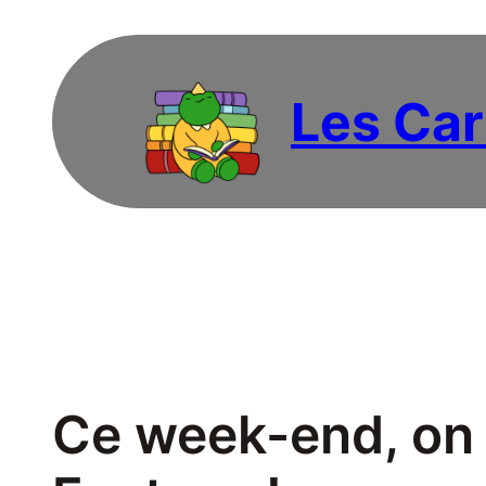
Aller
au
contenu
Les Car
Ce week-end, on 