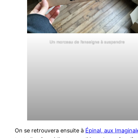
Un morceau de l’enseigne à suspendre
On se retrouvera ensuite à
Épinal, aux Imaginal