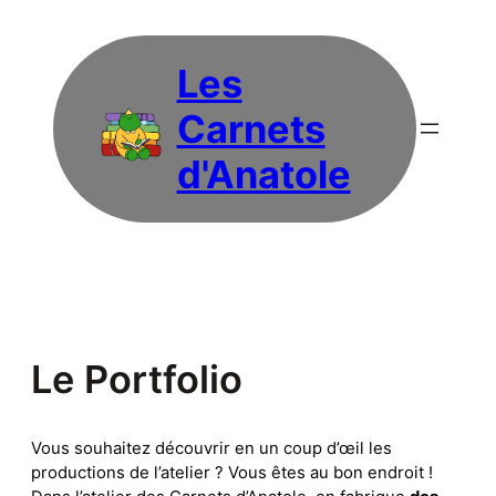
Skip
to
content
Les
Carnets
d'Anatole
Le Portfolio
Vous souhaitez découvrir en un coup d’œil les
productions de l’atelier ? Vous êtes au bon endroit !