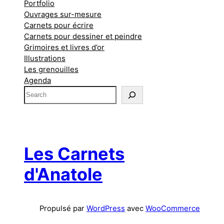
Portfolio
Ouvrages sur-mesure
Carnets pour écrire
Carnets pour dessiner et peindre
Grimoires et livres d’or
Illustrations
Les grenouilles
Agenda
S
e
a
r
c
h
Les Carnets
d'Anatole
Propulsé par
WordPress
avec
WooCommerce